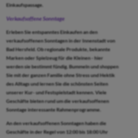
Einkaufspassage.
Verkaufsoffene Sonntage
Erleben Sie entspanntes Einkaufen an den
verkaufsoffenen Sonntagen in der Innenstadt von
Bad Hersfeld. Ob regionale Produkte, bekannte
Marken oder Spielzeug für die Kleinen - hier
werden sie bestimmt fündig. Bummeln und shoppen
Sie mit der ganzen Familie ohne Stress und Hektik
des Alltags und lernen Sie die schönsten Seiten
unserer Kur- und Festspielstadt kennen. Viele
Geschäfte bieten rund um die verkaufsoffenen
Sonntage interessante Rahmenprogramme.
An den verkaufsoffenen Sonntagen haben die
Geschäfte in der Regel von 12:00 bis 18:00 Uhr