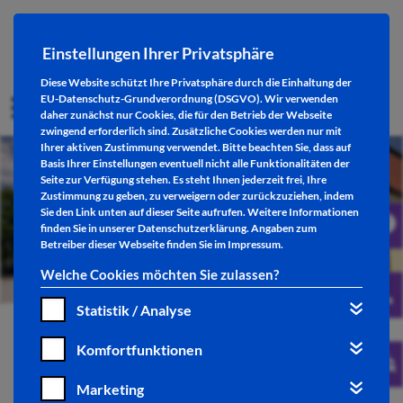
Einstellungen Ihrer Privatsphäre
Diese Website schützt Ihre Privatsphäre durch die Einhaltung der
EU-Datenschutz-Grundverordnung (DSGVO). Wir verwenden
daher zunächst nur Cookies, die für den Betrieb der Webseite
zwingend erforderlich sind. Zusätzliche Cookies werden nur mit
Ihrer aktiven Zustimmung verwendet. Bitte beachten Sie, dass auf
Basis Ihrer Einstellungen eventuell nicht alle Funktionalitäten der
Seite zur Verfügung stehen. Es steht Ihnen jederzeit frei, Ihre
Zustimmung zu geben, zu verweigern oder zurückzuziehen, indem
Sie den Link unten auf dieser Seite aufrufen. Weitere Informationen
finden Sie in unserer
Datenschutzerklärung
. Angaben zum
Betreiber dieser Webseite finden Sie im
Impressum
.
Welche Cookies möchten Sie zulassen?
Statistik / Analyse
Komfortfunktionen
Shopping-Events
Marketing