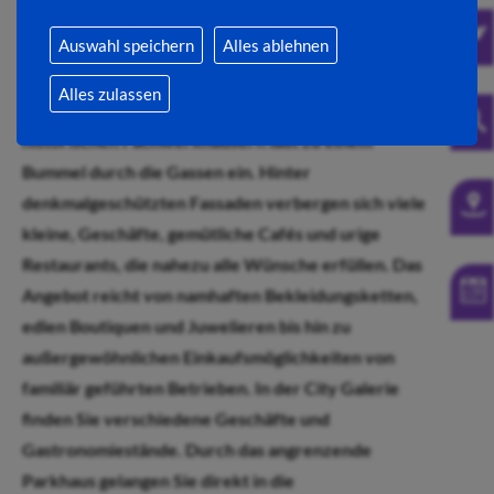
Einkaufserlebnisse
Auswahl speichern
Alles ablehnen
Flanieren Sie im geschichtsträchtigem Ambiente.
Alles zulassen
Die gemütliche Fußgängerzone mit den
historischen Fachwerkhäusern lädt zu einem
Bummel durch die Gassen ein. Hinter
denkmalgeschützten Fassaden verbergen sich viele
kleine, Geschäfte, gemütliche Cafés und urige
Restaurants, die nahezu alle Wünsche erfüllen. Das
Angebot reicht von namhaften Bekleidungsketten,
edlen Boutiquen und Juwelieren bis hin zu
außergewöhnlichen Einkaufsmöglichkeiten von
familiär geführten Betrieben. In der City Galerie
finden Sie verschiedene Geschäfte und
Gastronomiestände. Durch das angrenzende
Parkhaus gelangen Sie direkt in die