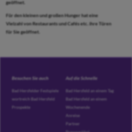
geöffnet.
Für den kleinen und großen Hunger hat eine
Vielzahl von Restaurants und Cafés etc. ihre Türen
für Sie geöffnet.
Besuchen Sie auch
Auf die Schnelle
Bad Hersfelder Festspiele
Bad Hersfeld an einem Tag
wortreich Bad Hersfeld
Bad Hersfeld an einem
Prospekte
Wochenende
Anreise
Partner
Presseartikel