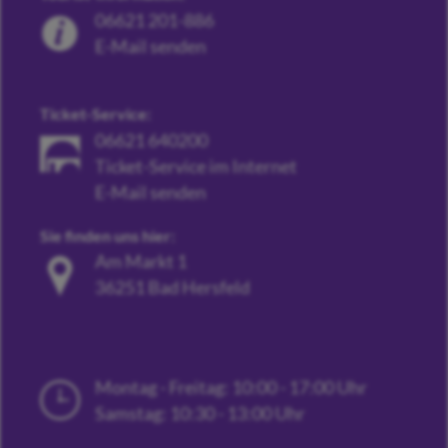
06621 201-886
E-Mail senden
Ticket-Service:
06621 640200
Ticket-Service im Internet
E-Mail senden
Sie finden uns hier:
Am Markt 1
36251 Bad Hersfeld
Montag - Freitag: 10:00 - 17:00 Uhr
Samstag: 10:30 - 13:00 Uhr