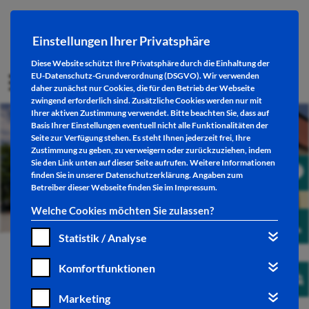
Einstellungen Ihrer Privatsphäre
Diese Website schützt Ihre Privatsphäre durch die Einhaltung der
EU-Datenschutz-Grundverordnung (DSGVO). Wir verwenden
daher zunächst nur Cookies, die für den Betrieb der Webseite
zwingend erforderlich sind. Zusätzliche Cookies werden nur mit
Ihrer aktiven Zustimmung verwendet. Bitte beachten Sie, dass auf
Basis Ihrer Einstellungen eventuell nicht alle Funktionalitäten der
Seite zur Verfügung stehen. Es steht Ihnen jederzeit frei, Ihre
Zustimmung zu geben, zu verweigern oder zurückzuziehen, indem
Sie den Link unten auf dieser Seite aufrufen. Weitere Informationen
finden Sie in unserer
Datenschutzerklärung
. Angaben zum
Betreiber dieser Webseite finden Sie im
Impressum
.
Welche Cookies möchten Sie zulassen?
Statistik / Analyse
Komfortfunktionen
Pressefotos
Marketing