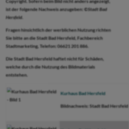
Copyright. Sofern beim Bild nicht anders angezeigt,
ist der folgende Nachweis anzugeben:
©Stadt Bad
Hersfeld.
Fragen hinsichtlich der werblichen Nutzung richten
Sie bitte an die Stadt Bad Hersfeld, Fachbereich
Stadtmarketing, Telefon: 06621 201 886.
Die Stadt Bad Hersfeld haftet nicht für Schäden,
welche durch die Nutzung des Bildmaterials
entstehen.
Kurhaus Bad Hersfeld
Bildnachweis: Stadt Bad Hersfeld