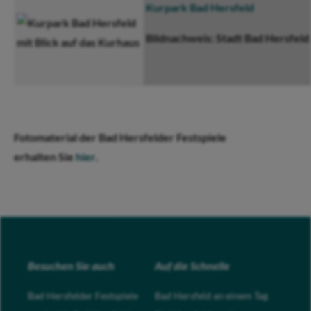
Kurpark Bad Hersfeld
Bildnachweis: Stadt Bad Hersfeld
Fotomaterial der Bad Hersfelder Festspiele
erhalten Sie
hier
.
Besuchen Sie auch
Auf die Schnelle
Bad Hersfelder Festspiele
Bad Hersfeld an einem Tag