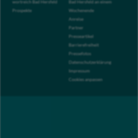
wortreich Bad Hersfeld
Bad Hersfeld an einem
Prospekte
Wochenende
Anreise
Partner
Presseartikel
Barrierefreiheit
Pressefotos
Datenschutzerklärung
Impressum
Cookies anpassen