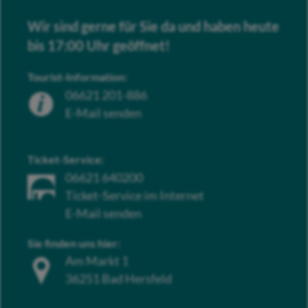
Wir sind gerne für Sie da und haben heute
bis 17:00 Uhr geöffnet!
Tourist-Information:
06621 201-886
E-Mail senden
Ticket-Service:
06621 640200
Ticket-Service im Internet
E-Mail senden
Sie finden uns hier:
Am Markt 1
36251 Bad Hersfeld