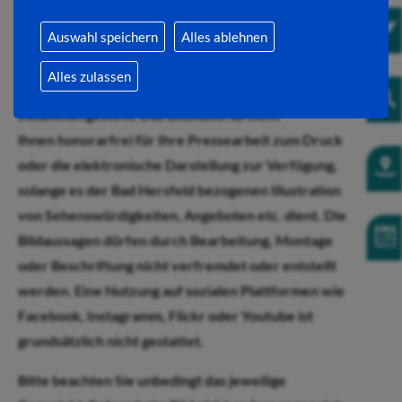
Fotos für Ihren Beitrag über Bad Hersfeld
Auswahl speichern
Alles ablehnen
Die Stadt Bad Hersfeld, Fachbereich
Alles zulassen
Stadtmarketing hat Bilder zum Download
zusammengestellt. Das Bildmaterial steht
Ihnen honorarfrei für Ihre Pressearbeit zum Druck
oder die elektronische Darstellung zur Verfügung,
solange es der Bad Hersfeld bezogenen Illustration
von Sehenswürdigkeiten, Angeboten etc. dient. Die
Bildaussagen dürfen durch Bearbeitung, Montage
oder Beschriftung nicht verfremdet oder entstellt
werden. Eine Nutzung auf sozialen Plattformen wie
Facebook, Instagramm, Flickr oder Youtube ist
grundsätzlich nicht gestattet.
Bitte beachten Sie unbedingt das jeweilige